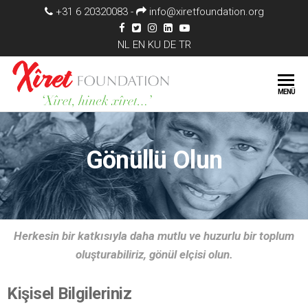
+31 6 20320083 -
info@xiretfoundation.org
NL
EN
KU
DE
TR
XÎRET
'XÎret,
MENÜ
hinek
FOUNDATION
xÎret…'
Gönüllü Olun
Herkesin bir katkısıyla daha mutlu ve huzurlu bir toplum
oluşturabiliriz, gönül elçisi olun.
Kişisel Bilgileriniz