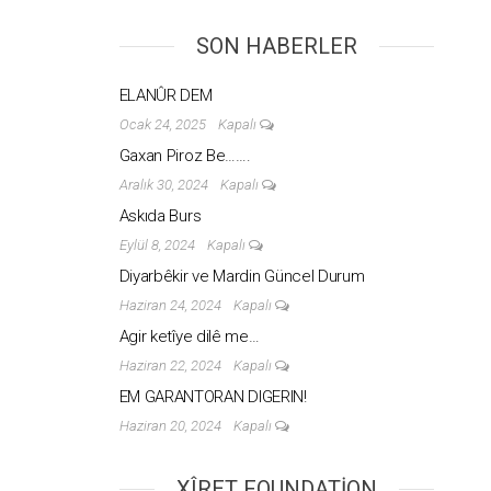
SON HABERLER
ELANÛR DEM
Ocak 24, 2025
Kapalı
Gaxan Piroz Be…….
Aralık 30, 2024
Kapalı
Askıda Burs
Eylül 8, 2024
Kapalı
Diyarbêkir ve Mardin Güncel Durum
Haziran 24, 2024
Kapalı
Agir ketîye dilê me…
Haziran 22, 2024
Kapalı
EM GARANTORAN DIGERIN!
Haziran 20, 2024
Kapalı
XÎRET FOUNDATION