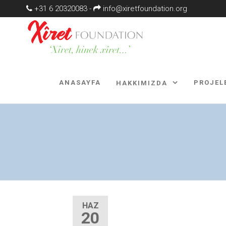
+31 6 20320083 -
info@xiretfoundation.org
XÎRET
'XÎret,
hinek
FOUNDATI
xÎret…'
ANASAYFA
PROJEL
HAKKIMIZDA
HAZ
20