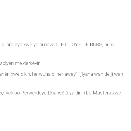
em bi projeya xwe ya bi navê LI HILCOYÊ DE BÛRS, bûrs
tabîyên me derkevin.
nên xwe dikin, herwuha bi her awayî li jîyana wan de ji wan
ç, yek bo Perwerdeya Lîsansê û ya din jî bo Mastera xwe