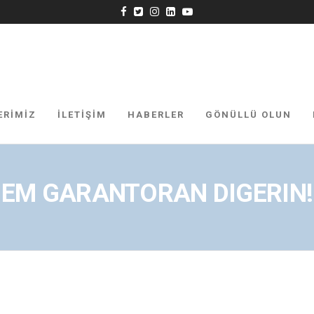
ON
ERIMIZ
İLETİŞİM
HABERLER
GÖNÜLLÜ OLUN
EM GARANTORAN DIGERIN!