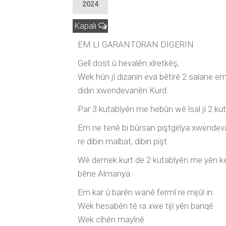
2024
Kapalı
EM LI GARANTORAN DIGERIN
Gelî dost û hevalên xîretkêş,
Wek hûn jî dizanin eva bêtirê 2 salane 
didin xwendevanên Kurd.
Par 3 kutabîyên me hebûn wê îsal jî 2 ku
Em ne tenê bi bûrsan piştgirîya xwendeva
re dibin malbat, dibin pişt.
Wê demek kurt de 2 kutabîyên me yên ke
bêne Almanya.
Em kar û barên wanê fermî re mijûl in.
Wek hesabên tê ra xwe tijî yên banqê
Wek cîhên mayînê