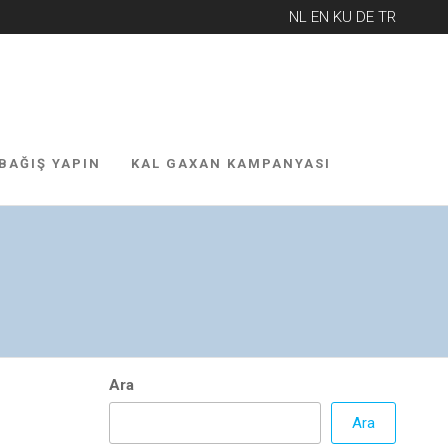
NL
EN
KU
DE
TR
BAĞIŞ YAPIN
KAL GAXAN KAMPANYASI
Ara
Ara