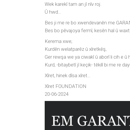
Wek karekî tam an jî nîv roj.
Û hwd…
Bes ji me re bo xwendevanên me GARA
Bes bo pêvajoya fermî, kesên hal û waxtê
Kerema xwe;
Kurdên welatparêz û xîretkêş,
Ger rewşa we ya ciwakî û aborî li cih e
Kurd, -bitaybetî jî keçik- têkilî bi me re day
Xîret, hinek dîsa xîret…
Xîret FOUNDATION
20-06-2024